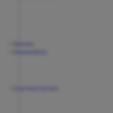
Race
Olahraga
Crash Game