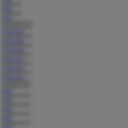
MAIN
MAIN
COBA
MAIN
COBA
MAIN
COBA
MAIN
COBA
MAIN
COBA
MAIN
COBA
MAIN
MAIN
MAIN
MAIN
MAIN
MAIN