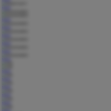
MAIN
MAIN
MAIN
MAIN
MAIN
MAIN
MAIN
MAIN
MAIN
MAIN
MAIN
MAIN
MAIN