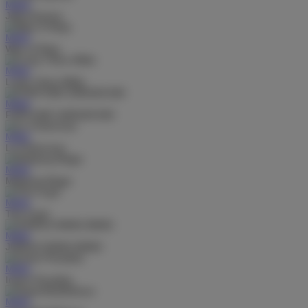
MAIN
Jelly Express
MAIN
Way of Ninja
MAIN
Lucky Twins Wilds
MAIN
FORTUNE GARUDA 500
MAIN
Le Fisherman
MAIN
Mahjong Magic
MAIN
The Crypt
MAIN
JUNGLE BANG BANG
MAIN
Insect Paradise
MAIN