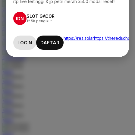
rtp live tertinggi & jp petir merah x500 modal receh!
COBA
MAIN
SLOT GACOR
IDN
COBA
MAIN
12.5k pengikut
COBA
MAIN
https://res.solar
https://theredschoo
COBA
MAIN
LOGIN
DAFTAR
COBA
MAIN
COBA
MAIN
MAIN
MAIN
MAIN
MAIN
MAIN
MAIN
MAIN