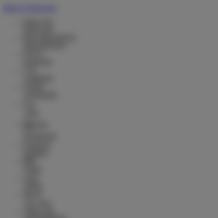
Main di Telegram
ENGLISH
ENGLISH
BHS INDONESIA
INDONESIAN
한국어
KOREAN
中文
CHINESE
日本語
JAPANESE
ไทย
THAI
မြန်မာစာ
BURMESE
ខេមរភាសា
KHMER
हिन्दी
HINDI
தமிழ்
TAMIL
తెలుగు
TELUGU
Tiếng Việt