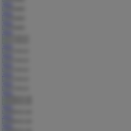
MAIN
MAIN
MAIN
MAIN
MAIN
MAIN
MAIN
MAIN
MAIN
MAIN
MAIN
MAIN
MAIN