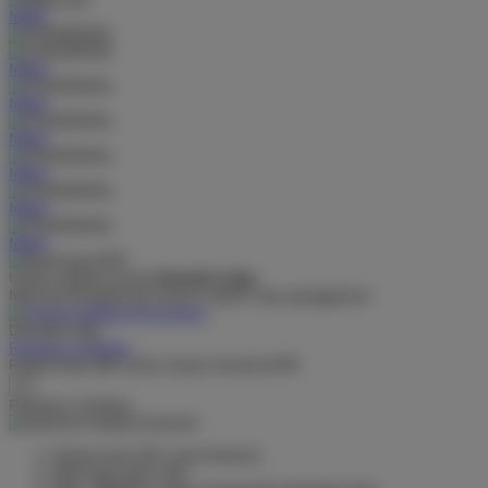
MAIN
MAIN
MAIN
MAIN
MAIN
MAIN
MAIN
Unduh aplikasi gratis
Dewalive App
Nikmati berbagai permainan dalam satu genggaman
Dewalive App
Panduan instalasi
Pindai kode QR untuk Unduh
Android APK
×
Panduan Instalasi
Instalasi Android
Pindai kode QR untuk Android
Pilih buka situs web