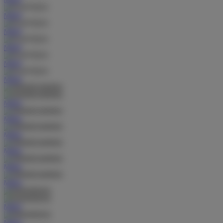
MAIN
MAIN
MAIN
MAIN
MAIN
MAIN
MAIN
MAIN
MAIN
MAIN
MAIN
MAIN
MAIN