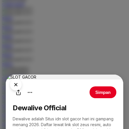
COBA
MAIN
MAIN
MAIN
MAIN
MAIN
MAIN
MAIN
COBA
MAIN
COBA
MAIN
Simpan
COBA
MAIN
COBA
MAIN
Dewalive Official
COBA
MAIN
Dewalive adalah Situs idn slot gacor hari ini gampang
COBA
MAIN
menang 2026. Daftar lewat link slot zeus resmi, auto